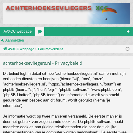
AVXCC webpage
Aanmelden
or
an
AVXCC webpage
u
Forumoverzicht
m
m
el
achterhoeksevliegers.nl - Privacybeleid
s
de
Dit beleid legt in detail uit hoe “achterhoeksevliegers.nl” samen met zijn
n
verbonden diensten en bedrijven (hierna “wij”, “ons”, “onze”,
“achterhoeksevliegers.nl”, “https://achterhoeksevliegers.nl/forum”) en
phpBB (hierna “zij”, “hun”, “zijn”, “phpBB-software”, “www.phpbb.com”,
“phpBB Limited”, “phpBB-teams”) de informatie die wordt verzameld
gedurende een bezoek aan dit forum, wordt gebruikt (hierna “je
informatie”).
Je informatie wordt op twee manieren verzameld. De eerste manier is
door het gebruik van zogenaamde cookies. De phpBB-software maakt
meerdere cookies aan (kleine tekstbestanden die naar de tijdelijke
internetbestanden van je computer worden gedownload). De eerste twee