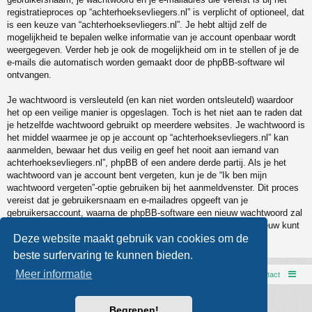
registratieproces op “achterhoeksevliegers.nl” is verplicht of optioneel, dat
is een keuze van “achterhoeksevliegers.nl”. Je hebt altijd zelf de
mogelijkheid te bepalen welke informatie van je account openbaar wordt
weergegeven. Verder heb je ook de mogelijkheid om in te stellen of je de
e-mails die automatisch worden gemaakt door de phpBB-software wil
ontvangen.
Je wachtwoord is versleuteld (en kan niet worden ontsleuteld) waardoor
het op een veilige manier is opgeslagen. Toch is het niet aan te raden dat
je hetzelfde wachtwoord gebruikt op meerdere websites. Je wachtwoord is
het middel waarmee je op je account op “achterhoeksevliegers.nl” kan
aanmelden, bewaar het dus veilig en geef het nooit aan iemand van
achterhoeksevliegers.nl”, phpBB of een andere derde partij. Als je het
wachtwoord van je account bent vergeten, kun je de “Ik ben mijn
wachtwoord vergeten”-optie gebruiken bij het aanmeldvenster. Dit proces
vereist dat je gebruikersnaam en e-mailadres opgeeft van je
gebruikersaccount, waarna de phpBB-software een nieuw wachtwoord zal
genereren en zal opsturen naar het e-mailadres, zodat je je opnieuw kunt
aanmelden.
Deze website maakt gebruik van cookies om de
beste surfervaring te kunnen bieden.
Meer informatie
AVXCC webpage
Forumoverzicht
Contact
Powered by
phpBB
® Forum Software © phpBB Limited
Begrepen!
Style door
Arty
- phpBB 3.3 door MrGaby