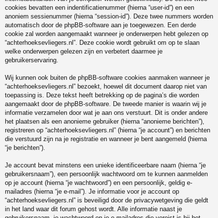
cookies bevatten een indentificatienummer (hierna “user-id”) en een
anoniem sessienummer (hierna “session-id”). Deze twee nummers worden
automatisch door de phpBB-software aan je toegewezen. Een derde
cookie zal worden aangemaakt wanneer je onderwerpen hebt gelezen op
“achterhoeksevliegers.nl”. Deze cookie wordt gebruikt om op te slaan
welke onderwerpen gelezen zijn en verbetert daarmee je
gebruikerservaring.
Wij kunnen ook buiten de phpBB-software cookies aanmaken wanneer je
“achterhoeksevliegers.nl” bezoekt, hoewel dit document daarop niet van
toepassing is. Deze tekst heeft betrekking op de pagina’s die worden
aangemaakt door de phpBB-software. De tweede manier is waarin wij je
informatie verzamelen door wat je aan ons verstuurt. Dit is onder andere
het plaatsen als een anonieme gebruiker (hierna “anonieme berichten”),
registreren op “achterhoeksevliegers.nl” (hierna “je account”) en berichten
die verstuurd zijn na je registratie en wanneer je bent aangemeld (hierna
“je berichten”).
Je account bevat minstens een unieke identificeerbare naam (hierna “je
gebruikersnaam”), een persoonlijk wachtwoord om te kunnen aanmelden
op je account (hierna “je wachtwoord”) en een persoonlijk, geldig e-
mailadres (hierna “je e-mail”). Je informatie voor je account op
“achterhoeksevliegers.nl” is beveiligd door de privacywetgeving die geldt
in het land waar dit forum gehost wordt. Alle informatie naast je
gebruikersnaam, je wachtwoord en je e-mailadres die vereist is bij het