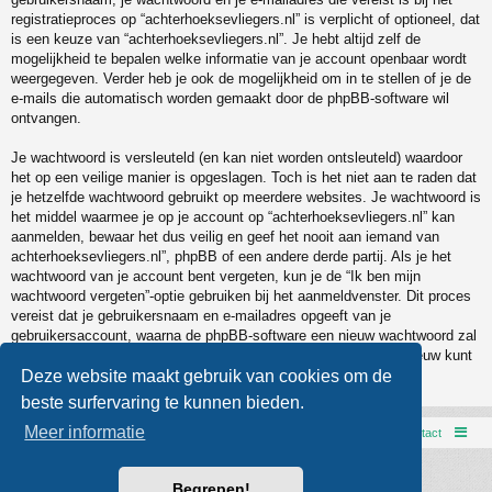
registratieproces op “achterhoeksevliegers.nl” is verplicht of optioneel, dat
is een keuze van “achterhoeksevliegers.nl”. Je hebt altijd zelf de
mogelijkheid te bepalen welke informatie van je account openbaar wordt
weergegeven. Verder heb je ook de mogelijkheid om in te stellen of je de
e-mails die automatisch worden gemaakt door de phpBB-software wil
ontvangen.
Je wachtwoord is versleuteld (en kan niet worden ontsleuteld) waardoor
het op een veilige manier is opgeslagen. Toch is het niet aan te raden dat
je hetzelfde wachtwoord gebruikt op meerdere websites. Je wachtwoord is
het middel waarmee je op je account op “achterhoeksevliegers.nl” kan
aanmelden, bewaar het dus veilig en geef het nooit aan iemand van
achterhoeksevliegers.nl”, phpBB of een andere derde partij. Als je het
wachtwoord van je account bent vergeten, kun je de “Ik ben mijn
wachtwoord vergeten”-optie gebruiken bij het aanmeldvenster. Dit proces
vereist dat je gebruikersnaam en e-mailadres opgeeft van je
gebruikersaccount, waarna de phpBB-software een nieuw wachtwoord zal
genereren en zal opsturen naar het e-mailadres, zodat je je opnieuw kunt
aanmelden.
Deze website maakt gebruik van cookies om de
beste surfervaring te kunnen bieden.
Meer informatie
AVXCC webpage
Forumoverzicht
Contact
Powered by
phpBB
® Forum Software © phpBB Limited
Begrepen!
Style door
Arty
- phpBB 3.3 door MrGaby