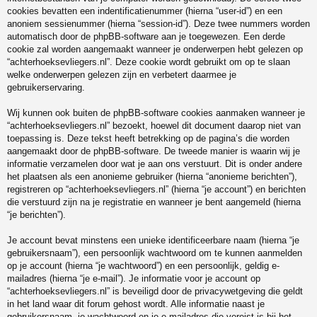
cookies bevatten een indentificatienummer (hierna “user-id”) en een
anoniem sessienummer (hierna “session-id”). Deze twee nummers worden
automatisch door de phpBB-software aan je toegewezen. Een derde
cookie zal worden aangemaakt wanneer je onderwerpen hebt gelezen op
“achterhoeksevliegers.nl”. Deze cookie wordt gebruikt om op te slaan
welke onderwerpen gelezen zijn en verbetert daarmee je
gebruikerservaring.
Wij kunnen ook buiten de phpBB-software cookies aanmaken wanneer je
“achterhoeksevliegers.nl” bezoekt, hoewel dit document daarop niet van
toepassing is. Deze tekst heeft betrekking op de pagina’s die worden
aangemaakt door de phpBB-software. De tweede manier is waarin wij je
informatie verzamelen door wat je aan ons verstuurt. Dit is onder andere
het plaatsen als een anonieme gebruiker (hierna “anonieme berichten”),
registreren op “achterhoeksevliegers.nl” (hierna “je account”) en berichten
die verstuurd zijn na je registratie en wanneer je bent aangemeld (hierna
“je berichten”).
Je account bevat minstens een unieke identificeerbare naam (hierna “je
gebruikersnaam”), een persoonlijk wachtwoord om te kunnen aanmelden
op je account (hierna “je wachtwoord”) en een persoonlijk, geldig e-
mailadres (hierna “je e-mail”). Je informatie voor je account op
“achterhoeksevliegers.nl” is beveiligd door de privacywetgeving die geldt
in het land waar dit forum gehost wordt. Alle informatie naast je
gebruikersnaam, je wachtwoord en je e-mailadres die vereist is bij het