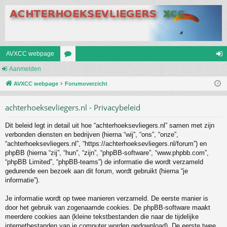
AVXCC webpage
Aanmelden
or
an
AVXCC webpage
u
Forumoverzicht
m
m
el
achterhoeksevliegers.nl - Privacybeleid
s
de
Dit beleid legt in detail uit hoe “achterhoeksevliegers.nl” samen met zijn
n
verbonden diensten en bedrijven (hierna “wij”, “ons”, “onze”,
“achterhoeksevliegers.nl”, “https://achterhoeksevliegers.nl/forum”) en
phpBB (hierna “zij”, “hun”, “zijn”, “phpBB-software”, “www.phpbb.com”,
“phpBB Limited”, “phpBB-teams”) de informatie die wordt verzameld
gedurende een bezoek aan dit forum, wordt gebruikt (hierna “je
informatie”).
Je informatie wordt op twee manieren verzameld. De eerste manier is
door het gebruik van zogenaamde cookies. De phpBB-software maakt
meerdere cookies aan (kleine tekstbestanden die naar de tijdelijke
internetbestanden van je computer worden gedownload). De eerste twee