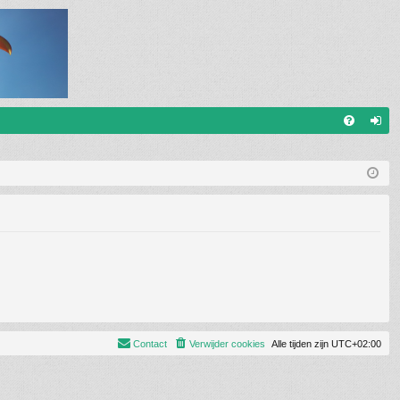
V
an
&
m
A
el
de
n
Contact
Verwijder cookies
Alle tijden zijn
UTC+02:00