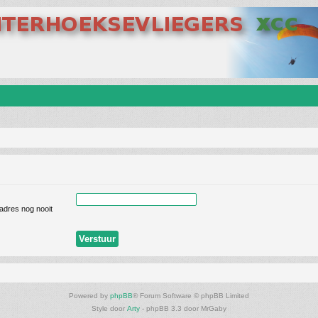
ladres nog nooit
Powered by
phpBB
® Forum Software © phpBB Limited
Style door
Arty
- phpBB 3.3 door MrGaby