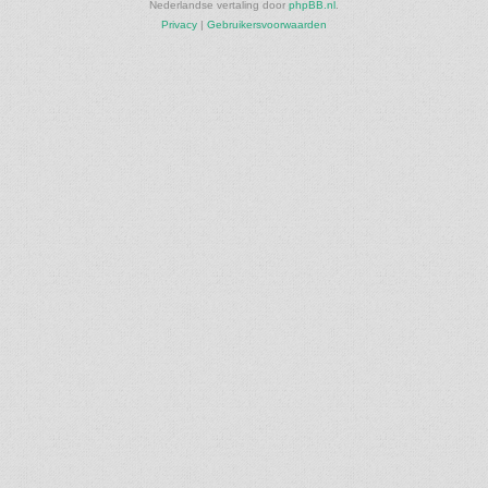
Nederlandse vertaling door
phpBB.nl
.
Privacy
|
Gebruikersvoorwaarden