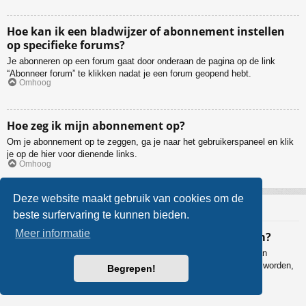
Hoe kan ik een bladwijzer of abonnement instellen
op specifieke forums?
Je abonneren op een forum gaat door onderaan de pagina op de link
“Abonneer forum” te klikken nadat je een forum geopend hebt.
Omhoog
Hoe zeg ik mijn abonnement op?
Om je abonnement op te zeggen, ga je naar het gebruikerspaneel en klik
je op de hier voor dienende links.
Omhoog
Deze website maakt gebruik van cookies om de
Bijlagen
beste surfervaring te kunnen bieden.
Meer informatie
Welke bijlagen worden toegestaan op dit forum?
De beheerder bepaalt welke bestandstypes al dan niet toegestaan
worden. Als je niet zeker bent welke bestanden geüpload mogen worden,
Begrepen!
neem dan contact op met de beheerder voor verdere informatie.
Omhoog