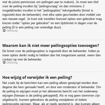
niet de juiste permissies om peilingen aan te maken). Je moet een titel
voor de peiling invullen bij "peilingsvraag" en dan minstens 2
mogelijkheden invullen in het "peilingopties"-tekstgedeelte (limiet is
ingesteld door de beheerder), met elke optie gescheiden door middel van
een nieuwe regel. Je kunt ook instellen hoeveel opties een gebruiker mag
kiezen onder "opties per gebruiker" en een tijdslimiet in dagen voor de
peiling (0 is een peiling van oneindige duur).
Omhoog
Waarom kan ik niet meer peilingsopties toevoegen?
De limiet voor de peilingsopties is ingesteld door de beheerder. Indien je
meer opties denkt nodig te hebben dan het toegestane aantal, neem dan
contact op met de beheerder.
Omhoog
Hoe wijzig of verwijder ik een peiling?
Net zoals bij de berichten kan een peiling alleen gewijzigd worden door
degene die hem gemaakt heeft, en door een moderator of beheerder. Om
de peiling te wijzigen moet je het allereerste bericht van het onderwerp
wijzigen (hieraan is de peiling gekoppeld). Als er nog geen stemmen zijn
uitgebracht, kunnen gebruikers de peiling verwijderen of iedere
peilingsoptie wijzigen. Maar, als er reeds gestemd is, dan kunnen alleen