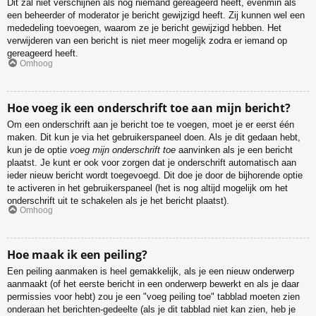
Dit zal niet verschijnen als nog niemand gereageerd heeft, evenmin als
een beheerder of moderator je bericht gewijzigd heeft. Zij kunnen wel een
mededeling toevoegen, waarom ze je bericht gewijzigd hebben. Het
verwijderen van een bericht is niet meer mogelijk zodra er iemand op
gereageerd heeft.
Omhoog
Hoe voeg ik een onderschrift toe aan mijn bericht?
Om een onderschrift aan je bericht toe te voegen, moet je er eerst één
maken. Dit kun je via het gebruikerspaneel doen. Als je dit gedaan hebt,
kun je de optie
voeg mijn onderschrift toe
aanvinken als je een bericht
plaatst. Je kunt er ook voor zorgen dat je onderschrift automatisch aan
ieder nieuw bericht wordt toegevoegd. Dit doe je door de bijhorende optie
te activeren in het gebruikerspaneel (het is nog altijd mogelijk om het
onderschrift uit te schakelen als je het bericht plaatst).
Omhoog
Hoe maak ik een peiling?
Een peiling aanmaken is heel gemakkelijk, als je een nieuw onderwerp
aanmaakt (of het eerste bericht in een onderwerp bewerkt en als je daar
permissies voor hebt) zou je een "voeg peiling toe" tabblad moeten zien
onderaan het berichten-gedeelte (als je dit tabblad niet kan zien, heb je